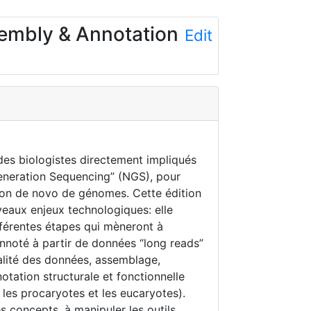
sembly & Annotation
Edit
des biologistes directement impliqués
eneration Sequencing” (NGS), pour
tion de novo de génomes. Cette édition
veaux enjeux technologiques: elle
ifférentes étapes qui mèneront à
nnoté à partir de données “long reads”
ualité des données, assemblage,
notation structurale et fonctionnelle
 les procaryotes et les eucaryotes).
les concepts, à manipuler les outils