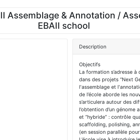
II Assemblage & Annotation / As
EBAII school
Description
Objectifs
La formation s’adresse à 
dans des projets “Next G
l'assemblage et l'annota
de l’école aborde les nou
s’articulera autour des d
l’obtention d’un génome a
et “hybride” : contrôle q
scaffolding, polishing, an
(en session parallèle pour
L’école vise à introduire 