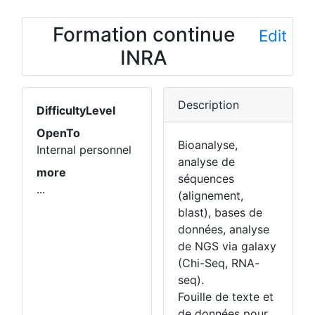
Formation continue
Edit
INRA
Description
DifficultyLevel
OpenTo
Bioanalyse,
Internal personnel
analyse de
more
séquences
...
(alignement,
blast), bases de
données, analyse
de NGS via galaxy
(Chi-Seq, RNA-
seq).
Fouille de texte et
de données pour